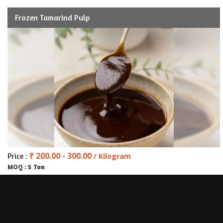
Frozen Tamarind Pulp
₹ 200.00 - 300.00
Price :
/ Kilogram
5 Ton
MOQ :